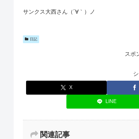
サンクス大西さん（´∀｀）ノ
日記
スポ
シ
X
LINE
関連記事