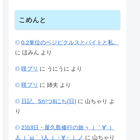
こめんと
0.2単位のベジピクルスとバイトと私。
に
ほみん
より
咲プリ
に
うにうに
より
咲プリ
に
姉夫
より
日記、5がつ8にち(日)
に
山ちゃり
よ
り
2泊3日・屋久島修行の旅ヽ（ ｀∀´ ）
人（ ´ω｀ )人（ ・∀・ ）ノ
に
山ちゃり