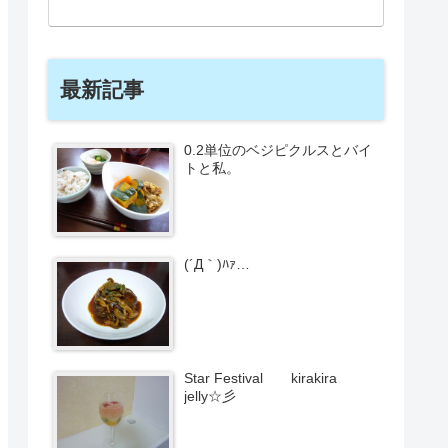
最新記事
0.2単位のベジピクルスとバイ
トと私。
(´Д｀)ﾊｧ…
Star Festival kirakira
jelly☆彡