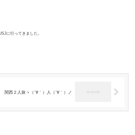
USJに行ってきました。
関西２人旅ヽ（´∀｀）人（´∀｀）ノ