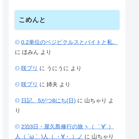
こめんと
0.2単位のベジピクルスとバイトと私。
に
ほみん
より
咲プリ
に
うにうに
より
咲プリ
に
姉夫
より
日記、5がつ8にち(日)
に
山ちゃり
よ
り
2泊3日・屋久島修行の旅ヽ（ ｀∀´ ）
人（ ´ω｀ )人（ ・∀・ ）ノ
に
山ちゃり