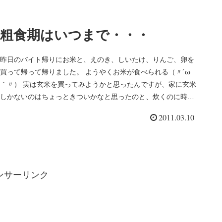
粗食期はいつまで・・・
昨日のバイト帰りにお米と、えのき、しいたけ、りんご、卵を
買って帰って帰りました。 ようやくお米が食べられる（〃´ω
｀〃） 実は玄米を買ってみようかと思ったんですが、家に玄米
しかないのはちょっときついかなと思ったのと、炊くのに時間
がかかりそう...
2011.03.10
ンサーリンク