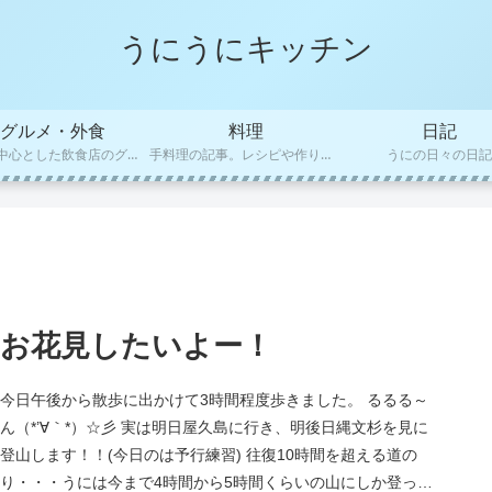
うにうにキッチン
グルメ・外食
料理
日記
福岡を中心とした飲食店のグルメレビュー
手料理の記事。レシピや作り方など
うにの日々の日記
お花見したいよー！
今日午後から散歩に出かけて3時間程度歩きました。 るるる～
ん（*’∀｀*）☆彡 実は明日屋久島に行き、明後日縄文杉を見に
登山します！！(今日のは予行練習) 往復10時間を超える道の
り・・・うには今まで4時間から5時間くらいの山にしか登った