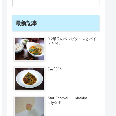
最新記事
0.2単位のベジピクルスとバイ
トと私。
(´Д｀)ﾊｧ…
Star Festival kirakira
jelly☆彡